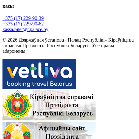
касы
+375 (17) 229-90-39
+375 (17) 229-90-62
kassa.bilet@r.palace.by
© 2026 Дзяржаўная ўстанова «Палац Рэспублікі» Кіраўніцтва
справамі Прэзідэнта Рэспублікі Беларусь. Ўсе правы
абаронены.