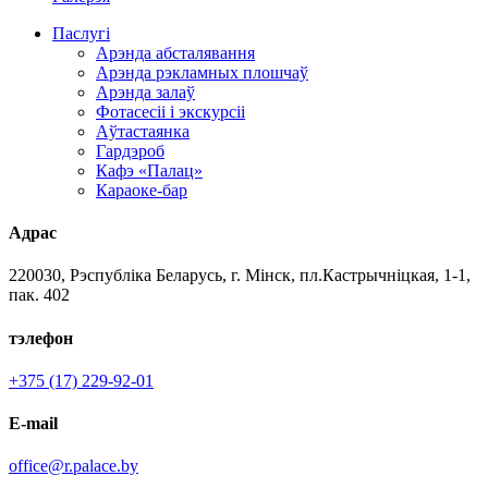
Паслугі
Арэнда абсталявання
Арэнда рэкламных плошчаў
Арэнда залаў
Фотасесіі і экскурсіі
Аўтастаянка
Гардэроб
Кафэ «Палац»
Караоке-бар
Адрас
220030, Рэспубліка Беларусь, г. Мінск, пл.Кастрычніцкая, 1-1,
пак. 402
тэлефон
+375 (17) 229-92-01
E-mail
office@r.palace.by