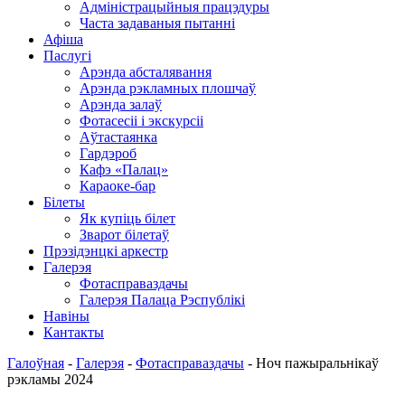
Адміністрацыйныя працэдуры
Часта задаваныя пытанні
Афіша
Паслугі
Арэнда абсталявання
Арэнда рэкламных плошчаў
Арэнда залаў
Фотасесіі і экскурсіі
Аўтастаянка
Гардэроб
Кафэ «Палац»
Караоке-бар
Білеты
Як купіць білет
Зварот білетаў
Прэзідэнцкі аркестр
Галерэя
Фотасправаздачы
Галерэя Палаца Рэспублікі
Навіны
Кантакты
Галоўная
-
Галерэя
-
Фотасправаздачы
-
Ноч пажыральнікаў
рэкламы 2024