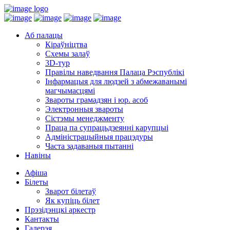
Аб палацы
Кіраўніцтва
Схемы залаў
3D-тур
Правілы наведвання Палаца Рэспублікі
Інфармацыя для людзей з абмежаванымі
магчымасцямі
Звароты грамадзян і юр. асоб
Электронныя звароты
Сістэмы менеджменту
Праца па супрацьдзеянні карупцыі
Адміністрацыйныя працэдуры
Часта задаваныя пытанні
Навіны
Афіша
Білеты
Зварот білетаў
Як купіць білет
Прэзідэнцкі аркестр
Кантакты
Галерэя