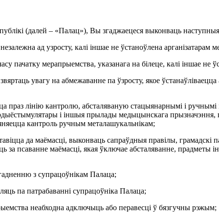
спублікі (далей – «Палац»), Вы згаджаецеся выконваць наступныя
незалежна ад узросту, калі іншае не ўстаноўлена арганізатарам 
 часу пачатку мерапрыемства, указанага на білеце, калі іншае не
звяртаць увагу на абмежаванне па ўзросту, якое ўстанаўліваецца 
цца праз лінію кантролю, абсталяваную стацыянарнымі і ручнымі
ардыёстымулятары і іншыя прылады медыцынскага прызначэння, п
яняецца кантроль ручным металашукальнікам;
тавіцца да маёмасці, выконваць сапраўдныя правілы, грамадскі п
 за псаванне маёмасці, якая ўключае абсталяванне, прадметы інт
ўзгадненню з супрацоўнікам Палаца;
ўляць па патрабаванні супрацоўніка Палаца;
рапрыемства неабходна адключыць або перавесці ў бязгучны рэжым;