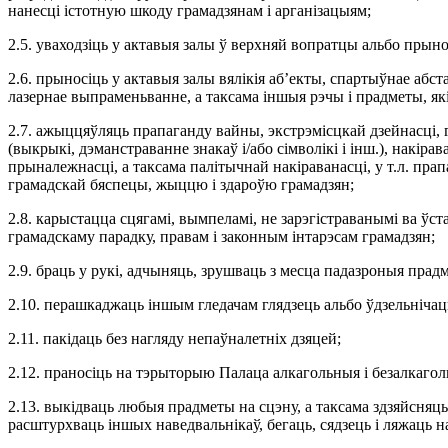
нанесці істотную шкоду грамадзянам і арганізацыям;
2.5. уваходзіць у актавыя залы ў верхняй вопратцы альбо прынос
2.6. прыносіць у актавыя залы вялікія аб’екты, спартыўнае абс
лазернае выпраменьванне, а таксама іншыя рэчы і прадметы, я
2.7. ажыццяўляць прапаганду вайны, экстрэмісцкай дзейнасці, г
(выкрыкі, дэманстраванне знакаў і/або сімволікі і інш.), накі
прыналежнасці, а таксама палітычнай накіраванасці, у т.л. пр
грамадскай бяспецы, жыццю і здароўю грамадзян;
2.8. карыстацца сцягамі, вымпеламі, не зарэгістраванымі ва ўс
грамадскаму парадку, правам і законным інтарэсам грамадзян;
2.9. браць у рукі, адчыняць, зрушваць з месца падазроныя пра
2.10. перашкаджаць іншым гледачам глядзець альбо ўдзельнічац
2.11. пакідаць без нагляду непаўналетніх дзяцей;
2.12. праносіць на тэрыторыю Палаца алкагольныя і безалкагол
2.13. выкідваць любыя прадметы на сцэну, а таксама здзяйсняць
расштурхваць іншых наведвальнікаў, бегаць, сядзець і ляжаць на