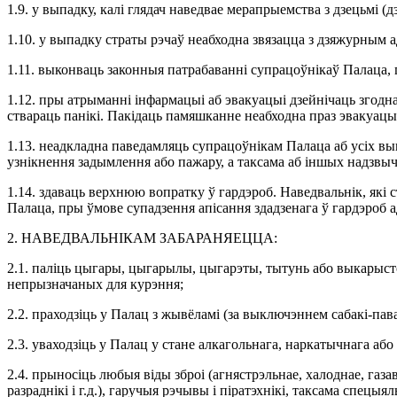
1.9. у выпадку, калі глядач наведвае мерапрыемства з дзецьмі 
1.10. у выпадку страты рэчаў неабходна звязацца з дзяжурным адм
1.11. выконваць законныя патрабаванні супрацоўнікаў Палаца,
1.12. пры атрыманні інфармацыі аб эвакуацыі дзейнічаць згодна
ствараць панікі. Пакідаць памяшканне неабходна праз эвакуацы
1.13. неадкладна паведамляць супрацоўнікам Палаца аб усіх вып
узнікнення задымлення або пажару, а таксама аб іншых надзвы
1.14. здаваць верхнюю вопратку ў гардэроб. Наведвальнік, які 
Палаца, пры ўмове супадзення апісання здадзенага ў гардэроб а
2. НАВЕДВАЛЬНІКАМ ЗАБАРАНЯЕЦЦА:
2.1. паліць цыгары, цыгарылы, цыгарэты, тытунь або выкарыст
непрызначаных для курэння;
2.2. праходзіць у Палац з жывёламі (за выключэннем сабакі-пав
2.3. уваходзіць у Палац у стане алкагольнага, наркатычнага або
2.4. прыносіць любыя віды зброі (агнястрэльнае, халоднае, газа
разраднікі і г.д.), гаручыя рэчывы і піратэхнікі, таксама спе