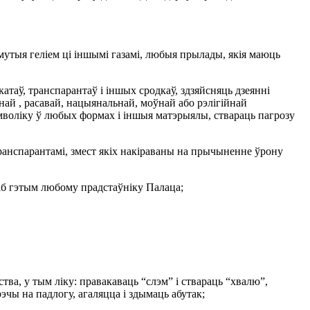
зьмутыя геліем ці іншымі газамі, любыя прылады, якія маюць
атаў, транспарантаў і іншых сродкаў, здзяйсняць дзеянні
ьнай , расавай, нацыянальнай, моўнай або рэлігійнай
імволіку ў любых формах і іншыя матэрыялы, ствараць пагрозу
 транспарантамі, змест якіх накіраваны на прычыненне ўрону
 аб гэтым любому прадстаўніку Палаца;
ва, у тым ліку: правакаваць “слэм” і ствараць “хвалю”,
рэчы на падлогу, агаляцца і здымаць абутак;