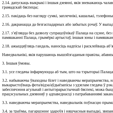
2.14. дапускаць выкрыкі і іншыя дзеянні, якія зневажаюць чал
грамадскай бяспецы;
2.15. пакідаць без нагляду сумкі, заплечнікі, кашалькі, тэлефон
2.16. дакранацца да безгаспадарных або забытых рэчаў. У выпа
2.17. з’яўляцца без дазволу супрацоўнікаў Палаца на сцэне, б
памяшканні Палаца, грымёркі артыстаў, іншыя зоны і памяшканн
2.18. ажыццяўляць гандаль, наносіць надпісы і расклейваць аб’
Наведвальнікі, якія парушаюць вышэйзгаданыя правілы, абавя
3. Іншыя ўмовы.
3.1. усе гледачы інфармуюцца аб тым, што на тэрыторыі Палаца 
3.2. набываючы ўваходны білет і наведваючы мерапрыемства, на
выкарыстоўваць фота/відэа/аўдыёзапісы з удзелам гледача ў рэк
забеспячэння агульнай і антытэрарыстычнай бяспекі, можа бы
працэсуальных дзеянняў у адпаведнасці з патрабаваннямі закан
3.3. наведваючы мерапрыемства, наведвальнік поўнасцю прымае н
3.4. за траўмы, пагаршэнне здароўя і няшчасныя выпадкі, звяза