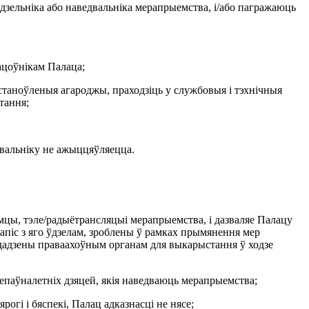
дзельніка або наведвальніка мерапрыемства, і/або пагражаюць
ацоўнікам Палаца;
станоўленыя агароджы, праходзіць у службовыя і тэхнічныя
тання;
двальніку не ажыццяўляецца.
ымцы, тэле/радыётрансляцыі мерапрыемства, і дазваляе Палацу
запіс з яго ўдзелам, зроблены ў рамках прымянення мер
дадзены праваахоўным органам для выкарыстання ў ходзе
непаўналетніх дзяцей, якія наведваюць мерапрыемства;
огі і бяспекі, Палац адказнасці не нясе;