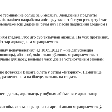
нне тэрмінам не больш за 6 месяцаў. Знойдзеныя прадукты
к павінен падрабязна апісаць у заяве забытую рэч, дату і час
ыналежнасці дадзенай рэчы яму і пасля падпісання гледачом і
ням гледача і/або яго суб’ектыўнай ацэнцы. Па ўсіх прэтэнзіях,
анізатар адпаведнага мерапрыемства.
няў непаўналетніх” ад 18.05.2022 г. – не дапускаецца
 замяняюць), або асоб, якія ажыццяўляюць мерапрыемствы з
чаны для забаў, вольнага часу, дзе ва ўстаноўленым законам
е фота/скан Вашага білета ў сетцы «Інтэрнэт». Памятайце,
размешчанага на білеце, ляжыць на гледачы.
ет і да т.п., адказнасць у поўным аб’ёме нясе арганізатар
я асобы, якія маюць права на арганізацыю мерапрыемстваў.