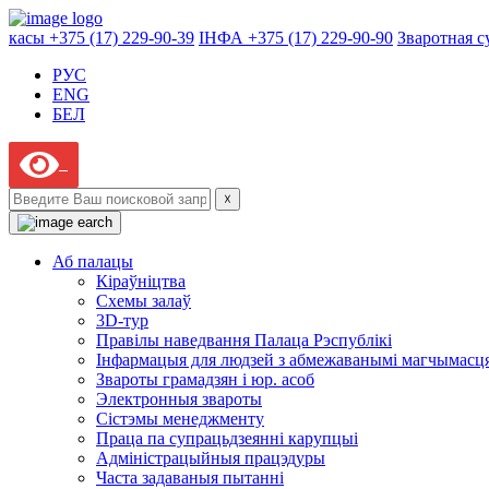
касы +375 (17) 229-90-39
ІНФА +375 (17) 229-90-90
Зваротная с
РУС
ENG
БЕЛ
☓
Аб палацы
Кіраўніцтва
Схемы залаў
3D-тур
Правілы наведвання Палаца Рэспублікі
Інфармацыя для людзей з абмежаванымі магчымасц
Звароты грамадзян і юр. асоб
Электронныя звароты
Сістэмы менеджменту
Праца па супрацьдзеянні карупцыі
Адміністрацыйныя працэдуры
Часта задаваныя пытанні