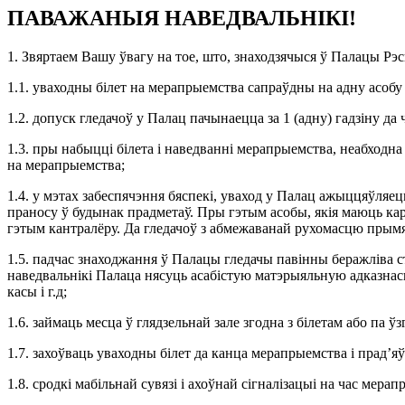
ПАВАЖАНЫЯ НАВЕДВАЛЬНІКІ!
1. Звяртаем Вашу ўвагу на тое, што, знаходзячыся ў Палацы Рэ
1.1. уваходны білет на мерапрыемства сапраўдны на адну асобу 
1.2. допуск гледачоў у Палац пачынаецца за 1 (адну) гадзіну да
1.3. пры набыцці білета і наведванні мерапрыемства, неабходна 
на мерапрыемства;
1.4. у мэтах забеспячэння бяспекі, уваход у Палац ажыццяўляе
праносу ў будынак прадметаў. Пры гэтым асобы, якія маюць к
гэтым кантралёру. Да гледачоў з абмежаванай рухомасцю прым
1.5. падчас знаходжання ў Палацы гледачы павінны беражліва с
наведвальнікі Палаца нясуць асабістую матэрыяльную адказнасць
касы і г.д;
1.6. займаць месца ў глядзельнай зале згодна з білетам або па 
1.7. захоўваць уваходны білет да канца мерапрыемства і прад’я
1.8. сродкі мабільнай сувязі і ахоўнай сігналізацыі на час ме