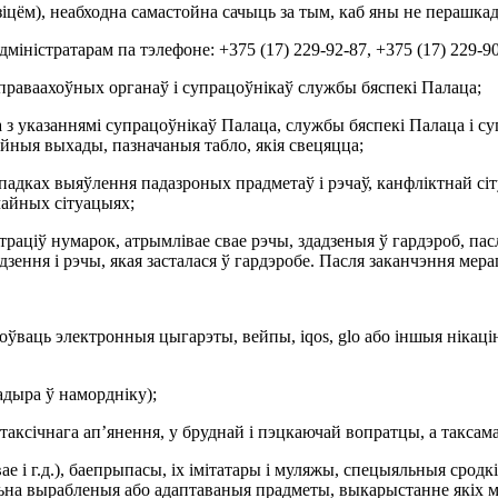
(дзіцём), неабходна самастойна сачыць за тым, каб яны не перашк
іністратарам па тэлефоне: +375 (17) 229-92-87, +375 (17) 229-90-
 праваахоўных органаў і супрацоўнікаў службы бяспекі Палаца;
 з указаннямі супрацоўнікаў Палаца, службы бяспекі Палаца і су
йныя выхады, пазначаныя табло, якія свецяцца;
адках выяўлення падазроных прадметаў і рэчаў, канфліктнай сіту
чайных сітуацыях;
страціў нумарок, атрымлівае свае рэчы, здадзеныя ў гардэроб, па
дзення і рэчы, якая засталася ў гардэробе. Пасля заканчэння мер
оўваць электронныя цыгарэты, вейпы, iqos, glo або іншыя ніка
адыра ў намордніку);
 таксічнага ап’янення, у бруднай і пэцкаючай вопратцы, а таксам
вае і г.д.), баепрыпасы, іх імітатары і муляжы, спецыяльныя сро
цыяльна вырабленыя або адаптаваныя прадметы, выкарыстанне якіх 