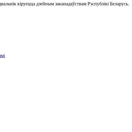
двальнік кіруецца дзейным заканадаўствам Рэспублікі Беларусь.
ямі