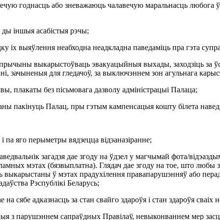
авечую годнасць або зневажаюць чалавечую маральнасць любога ў
ы ды іншыя асабістыя рэчы;
дку іх выяўлення неабходна неадкладна паведаміць пра гэта супр
ез прычыны выкарыстоўваць эвакуацыйныя выхады, заходзіць за ў
і, зачыненыя для гледачоў, за выключэннем зон агульнага карыс
явы, плакаты без пісьмовага дазволу адміністрацыі Палаца;
заны пакінуць Палац, пры гэтым кампенсацыя кошту білета наве
і па яго перыметры вядзецца відэаназіранне;
ведвальнік загадзя дае згоду на ўдзел у магчымай фота/відэазд
ламных мэтах (бязвыплатна). Глядач дае згоду на тое, што любы 
ць выкарыстаны ў мэтах прадухілення правапарушэнняў або пера
адаўства Рэспублікі Беларусь;
а сябе адказнасць за стан свайго здароўя і стан здароўя сваіх 
ныя з парушэннем сапраўдных Правілаў, невыконваннем мер засцяр