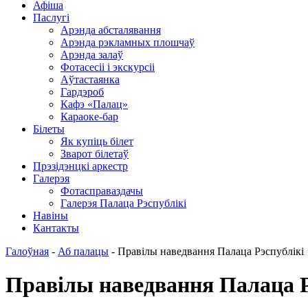
Афіша
Паслугі
Арэнда абсталявання
Арэнда рэкламных плошчаў
Арэнда залаў
Фотасесіі і экскурсіі
Аўтастаянка
Гардэроб
Кафэ «Палац»
Караоке-бар
Білеты
Як купіць білет
Зварот білетаў
Прэзідэнцкі аркестр
Галерэя
Фотасправаздачы
Галерэя Палаца Рэспублікі
Навіны
Кантакты
Галоўная
-
Аб палацы
-
Правілы наведвання Палаца Рэспублікі
Правілы наведвання Палаца Р