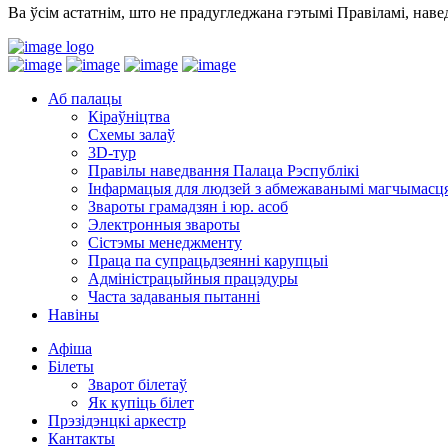
Ва ўсім астатнім, што не прадугледжана гэтымі Правіламі, наве
Аб палацы
Кіраўніцтва
Схемы залаў
3D-тур
Правілы наведвання Палаца Рэспублікі
Інфармацыя для людзей з абмежаванымі магчымасц
Звароты грамадзян і юр. асоб
Электронныя звароты
Сістэмы менеджменту
Праца па супрацьдзеянні карупцыі
Адміністрацыйныя працэдуры
Часта задаваныя пытанні
Навіны
Афіша
Білеты
Зварот білетаў
Як купіць білет
Прэзідэнцкі аркестр
Кантакты