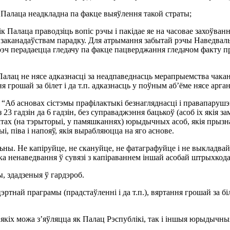
м Палаца неадкладна па факце выяўлення такой страты;
ік Палаца праводзіць вопіс рэчы і пакідае яе на часовае захоўва
заканадаўствам парадку. Для атрымання забытай рэчы Наведвальні
рэч перадаецца гледачу па факце пацверджання гледачом факту пр
 Палац не нясе адказнасці за неадпаведнасць мерапрыемства чакан
я грошай за білет і да т.п. адказнасць у поўным аб’ёме нясе арг
 “Аб асновах сістэмы прафілактыкі безнагляднасці і правапарушэн
 23 гадзін да 6 гадзін, без суправаджэння бацькоў (асоб іх якія
ектах (на тэрыторыі, у памяшканнях) юрыдычных асоб, якія прызна
 піва і напояў, якія вырабляюцца на яго аснове.
ы. Не капіруйце, не скануйце, не фатаграфуйце і не выкладвайц
енаведвання ў сувязі з капіраваннем іншай асобай штрыхкода, 
, здадзеныя ў гардэроб.
эртнай праграмы (прадстаўленні і да т.п.), вяртання грошай за біл
якіх можа з’яўляцца як Палац Рэспублікі, так і іншыя юрыдычны