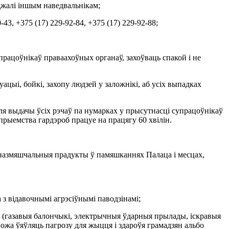
аджалі іншым наведвальнікам;
43, +375 (17) 229-92-84, +375 (17) 229-92-88;
працоўнікаў праваахоўных органаў, захоўваць спакой і не
ацыі, бойкі, захопу людзей у заложнікі, аб усіх выпадках
сля выдачы ўсіх рэчаў па нумарках у прысутнасці супрацоўнікаў
апрыемства гардэроб працуе на працягу 60 хвілін.
ціназмяшчальныя прадукты ў памяшканнях Палаца і месцах,
а з відавочнымі агрэсіўнымі паводзінамі;
дкі (газавыя балончыкі, электрычныя ўдарныя прылады, іскравыя
можа ўяўляць пагрозу для жыцця і здароўя грамадзян альбо