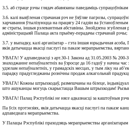
3.5. аб страце рэчы глядач абавязаны паведаміць супрацоўніка
3.6. калі выяўленая страчаная рэч не ўяўляе пагрозы, супрацоўн
харчавання ўтылізуюцца на працягу 24 гадзін ва ўстаноўленым 
яе страты, іншыя рэлевантныя абставіны. Знойдзена згубленая 
адміністрацыяй Палаца акта прыёму-перадачы страчанай рэчы;
3.7. у выпадку, калі арганізатар – гэта іншая юрыдычная асоба,
якія датычацца якасці паслугі па паказе мерапрыемства, вяртанн
УВАГА! У адпаведнасці з арт.30-1 Закона ад 31.05.2003 № 200-З
знаходжанне непаўналетніх ва ўзросце да 16 гадоў у начны час з
удзелам непаўналетніх, у грамадскіх месцах, у тым ліку на аб’
парадку прадугледжаны рознічны продаж алкагольнай прадукцыі,
УВАГА! Кожны штрыхкодаў, размешчаны на білеце, індывідуальн
што ашуканцы могуць скарыстацца Вашым штрыхкодам! Рызыка н
УВАГА! Палац Рэспублікі не нясе адказнасці за каштоўныя рэчы
Па ўсіх прэтэнзіях, якія датычацца якасці паслугі па паказе канц
адпаведнага мерапрыемства.
У Палацы Рэспублікі праходзяць мерапрыемствы арганізатарам 