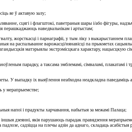
іць яе ў актавую залу;
таляванне, сцягі і флагштокі, паветраныя шары і/або фігуры, над
кія перашкаджаюць наведвальнікам і артыстам;
валту, жорсткасці і парнаграфіі, у тым ліку з выкарыстаннем плак
раваныя на распальванне варожасці/нянавісці па прыкметах сацыял
апагандысцкія матэрыялы экстрэмісцкага характару, нацысцкую с
таноўленым парадку, а таксама эмблемамі, сімваламі, плакатамі і
дметы. У выпадку іх выяўлення неабходна неадкладна паведаміць
ь у мерапрыемстве;
ьныя напоі і прадукты харчавання, набытыя за межамі Палаца;
 іншыя дзеянні, якія парушаюць парадак правядзення мерапрыемст
 падлозе, садзіцца на плечы адзін да аднаго, складаць асабістыя 