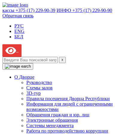
кассы +375 (17) 229-90-39
ИНФО +375 (17) 229-90-90
Обратная связь
РУС
ENG
БЕЛ
☓
О Дворце
Руководство
Схемы залов
3D-тур
Правила посещения Дворца Республики
Информация для людей с ограниченными
возможностями
Обращения граждан и юр. лиц
Электронные обращения
Системы менеджмента
Работа по противодействию коррупции