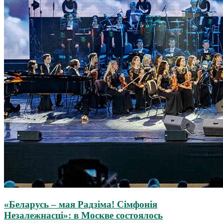
«Беларусь – мая Радзiма! Сімфонія
Незалежнасці»: в Москве состоялось