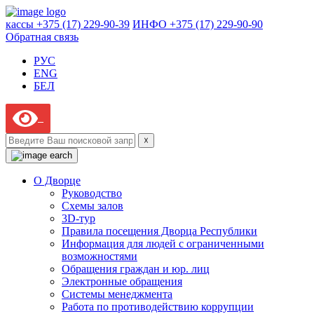
кассы +375 (17) 229-90-39
ИНФО +375 (17) 229-90-90
Обратная связь
РУС
ENG
БЕЛ
☓
О Дворце
Руководство
Схемы залов
3D-тур
Правила посещения Дворца Республики
Информация для людей с ограниченными
возможностями
Обращения граждан и юр. лиц
Электронные обращения
Системы менеджмента
Работа по противодействию коррупции