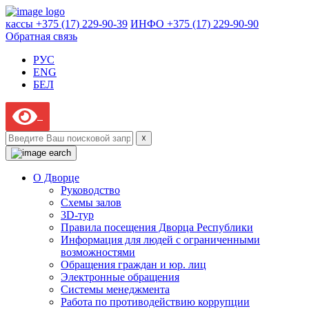
кассы +375 (17) 229-90-39
ИНФО +375 (17) 229-90-90
Обратная связь
РУС
ENG
БЕЛ
☓
О Дворце
Руководство
Схемы залов
3D-тур
Правила посещения Дворца Республики
Информация для людей с ограниченными
возможностями
Обращения граждан и юр. лиц
Электронные обращения
Системы менеджмента
Работа по противодействию коррупции