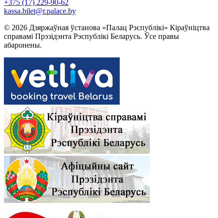
+375 (17) 229-90-62
kassa.bilet@r.palace.by
© 2026 Дзяржаўная ўстанова «Палац Рэспублікі» Кіраўніцтва
справамі Прэзідэнта Рэспублікі Беларусь. Ўсе правы
абаронены.