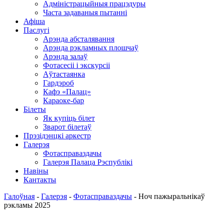
Адміністрацыйныя працэдуры
Часта задаваныя пытанні
Афіша
Паслугі
Арэнда абсталявання
Арэнда рэкламных плошчаў
Арэнда залаў
Фотасесіі і экскурсіі
Аўтастаянка
Гардэроб
Кафэ «Палац»
Караоке-бар
Білеты
Як купіць білет
Зварот білетаў
Прэзідэнцкі аркестр
Галерэя
Фотасправаздачы
Галерэя Палаца Рэспублікі
Навіны
Кантакты
Галоўная
-
Галерэя
-
Фотасправаздачы
-
Ноч пажыральнікаў
рэкламы 2025