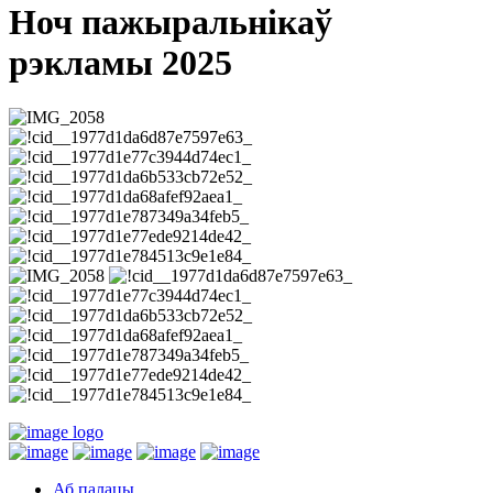
Ноч пажыральнікаў
рэкламы 2025
Аб палацы