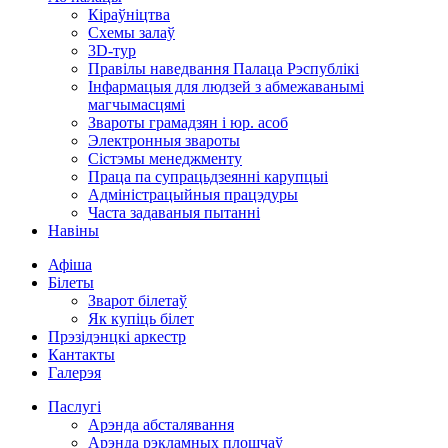
Кіраўніцтва
Схемы залаў
3D-тур
Правілы наведвання Палаца Рэспублікі
Інфармацыя для людзей з абмежаванымі
магчымасцямі
Звароты грамадзян і юр. асоб
Электронныя звароты
Сістэмы менеджменту
Праца па супрацьдзеянні карупцыі
Адміністрацыйныя працэдуры
Часта задаваныя пытанні
Навіны
Афіша
Білеты
Зварот білетаў
Як купіць білет
Прэзідэнцкі аркестр
Кантакты
Галерэя
Паслугі
Арэнда абсталявання
Арэнда рэкламных плошчаў