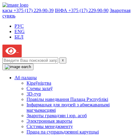
касы +375 (17) 229-90-39
ІНФА +375 (17) 229-90-90
Зваротная
сувязь
РУС
ENG
БЕЛ
☓
Аб палацы
Кіраўніцтва
Схемы залаў
3D-тур
Правілы наведвання Палаца Рэспублікі
Інфармацыя для людзей з абмежаванымі
магчымасцямі
Звароты грамадзян і юр. асоб
Электронныя звароты
Сістэмы менеджменту
Праца па супрацьдзеянні карупцыі