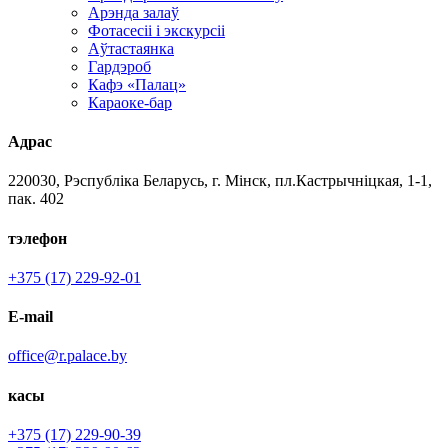
Арэнда залаў
Фотасесіі і экскурсіі
Аўтастаянка
Гардэроб
Кафэ «Палац»
Караоке-бар
Адрас
220030, Рэспубліка Беларусь, г. Мінск, пл.Кастрычніцкая, 1-1,
пак. 402
тэлефон
+375 (17) 229-92-01
E-mail
office@r.palace.by
касы
+375 (17) 229-90-39