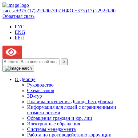
кассы +375 (17) 229-90-39
ИНФО +375 (17) 229-90-90
Обратная связь
РУС
ENG
БЕЛ
☓
О Дворце
Руководство
Схемы залов
3D-тур
Правила посещения Дворца Республики
Информация для людей с ограниченными
возможностями
Обращения граждан и юр. лиц
Электронные обращения
Системы менеджмента
Работа по противодействию коррупции