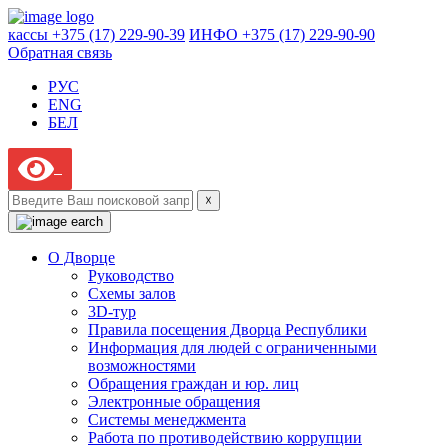
кассы +375 (17) 229-90-39
ИНФО +375 (17) 229-90-90
Обратная связь
РУС
ENG
БЕЛ
☓
О Дворце
Руководство
Схемы залов
3D-тур
Правила посещения Дворца Республики
Информация для людей с ограниченными
возможностями
Обращения граждан и юр. лиц
Электронные обращения
Системы менеджмента
Работа по противодействию коррупции