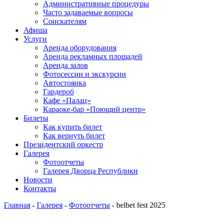
Административные процедуры
Часто задаваемые вопросы
Соискателям
Афиша
Услуги
Аренда оборудования
Аренда рекламных площадей
Аренда залов
Фотосессии и экскурсии
Автостоянка
Гардероб
Кафе «Палац»
Караоке-бар «Поющий центр»
Билеты
Как купить билет
Как вернуть билет
Президентский оркестр
Галерея
Фотоотчеты
Галерея Дворца Республики
Новости
Контакты
Главная
-
Галерея
-
Фотоотчеты
-
belbet fest 2025