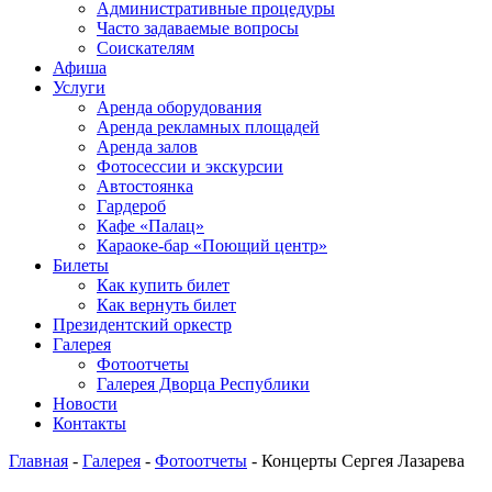
Административные процедуры
Часто задаваемые вопросы
Соискателям
Афиша
Услуги
Аренда оборудования
Аренда рекламных площадей
Аренда залов
Фотосессии и экскурсии
Автостоянка
Гардероб
Кафе «Палац»
Караоке-бар «Поющий центр»
Билеты
Как купить билет
Как вернуть билет
Президентский оркестр
Галерея
Фотоотчеты
Галерея Дворца Республики
Новости
Контакты
Главная
-
Галерея
-
Фотоотчеты
-
Концерты Сергея Лазарева