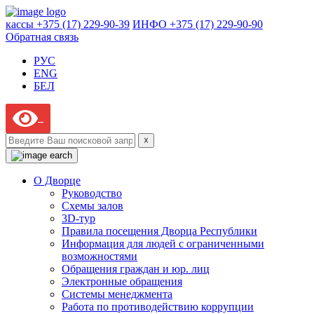
кассы +375 (17) 229-90-39
ИНФО +375 (17) 229-90-90
Обратная связь
РУС
ENG
БЕЛ
☓
О Дворце
Руководство
Схемы залов
3D-тур
Правила посещения Дворца Республики
Информация для людей с ограниченными
возможностями
Обращения граждан и юр. лиц
Электронные обращения
Системы менеджмента
Работа по противодействию коррупции