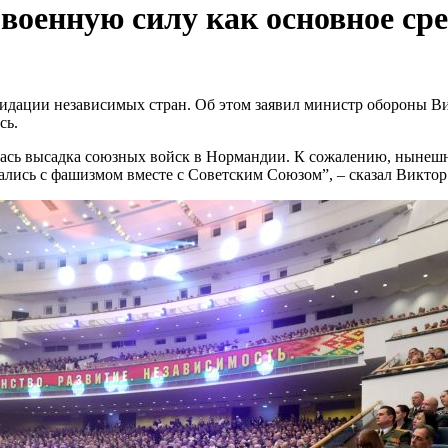
 военную силу как основное ср
квидации независимых стран. Об этом заявил министр обороны
сь.
ачалась высадка союзных войск в Нормандии. К сожалению, нын
жались с фашизмом вместе с Советским Союзом”, – сказал Викто