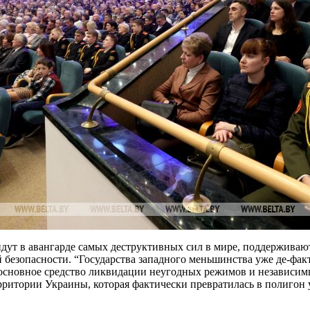
 идут в авангарде самых деструктивных сил в мире, поддержив
безопасности. “Государства западного меньшинства уже де-фак
 основное средство ликвидации неугодных режимов и независим
рритории Украины, которая фактически превратилась в полигон