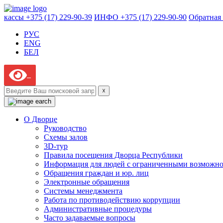
кассы +375 (17) 229-90-39
ИНФО +375 (17) 229-90-90
Обратная 
РУС
ENG
БЕЛ
☓
О Дворце
Руководство
Схемы залов
3D-тур
Правила посещения Дворца Республики
Информация для людей с ограниченными возможн
Обращения граждан и юр. лиц
Электронные обращения
Системы менеджмента
Работа по противодействию коррупции
Административные процедуры
Часто задаваемые вопросы