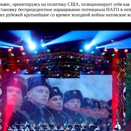
льянс, ориентируясь на политику США, позиционирует себя как
бстановку беспрецедентное наращивание потенциала НАТО в неп
их рубежей крупнейшие со времен холодной войны натовские ко