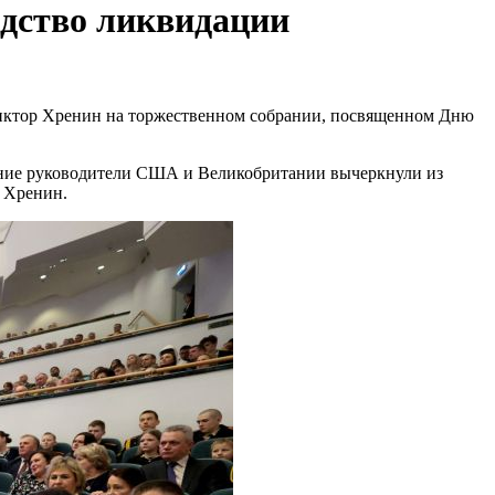
едство ликвидации
 Виктор Хренин на торжественном собрании, посвященном Дню
ешние руководители США и Великобритании вычеркнули из
р Хренин.