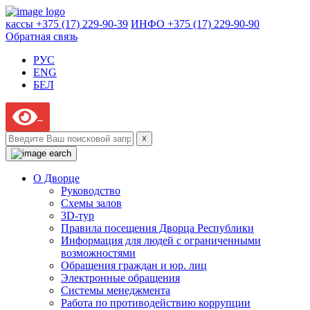
кассы +375 (17) 229-90-39
ИНФО +375 (17) 229-90-90
Обратная связь
РУС
ENG
БЕЛ
☓
О Дворце
Руководство
Схемы залов
3D-тур
Правила посещения Дворца Республики
Информация для людей с ограниченными
возможностями
Обращения граждан и юр. лиц
Электронные обращения
Системы менеджмента
Работа по противодействию коррупции