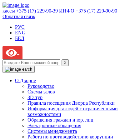
кассы +375 (17) 229-90-39
ИНФО +375 (17) 229-90-90
Обратная связь
РУС
ENG
БЕЛ
☓
О Дворце
Руководство
Схемы залов
3D-тур
Правила посещения Дворца Республики
Информация для людей с ограниченными
возможностями
Обращения граждан и юр. лиц
Электронные обращения
Системы менеджмента
Работа по противодействию коррупции