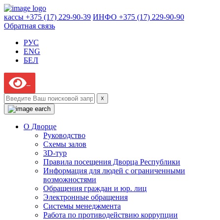
кассы +375 (17) 229-90-39
ИНФО +375 (17) 229-90-90
Обратная связь
РУС
ENG
БЕЛ
☓
О Дворце
Руководство
Схемы залов
3D-тур
Правила посещения Дворца Республики
Информация для людей с ограниченными
возможностями
Обращения граждан и юр. лиц
Электронные обращения
Системы менеджмента
Работа по противодействию коррупции