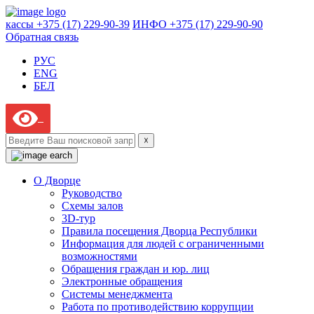
кассы +375 (17) 229-90-39
ИНФО +375 (17) 229-90-90
Обратная связь
РУС
ENG
БЕЛ
☓
О Дворце
Руководство
Схемы залов
3D-тур
Правила посещения Дворца Республики
Информация для людей с ограниченными
возможностями
Обращения граждан и юр. лиц
Электронные обращения
Системы менеджмента
Работа по противодействию коррупции