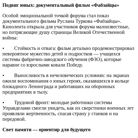
Подвиг юных: документальный фильм «Фабзайцы»
Особой эмоциональной точкой форума стал показ
документального фильма Руслана Туркова «Фабзайцы».
Кинолента открыла для участников форума малоизвестные,
но потрясающие душу страницы Великой Отечественной
войны:
• Стойкость и отвага: фильм детально продемонстрировал
невероятное мужество детей и подростков — учащихся
системы фабрично-заводского обучения (ФЗО), которые
наравне со взрослыми ковали Победу.
• Выносливость в нечеловеческих условиях: на экранах
ожили воспоминания о юных героях, оказавшихся в кольце
блокадного Ленинграда и работавших на оборонных
предприятиях в тылу.
• Трудовой фронт: молодые работники системы
Управделами смогли увидеть, как их сверстники военных лет
проявляли жертвенность, спасая страну у станков и на
передовой.
Свет памяти — ориентир для будущего