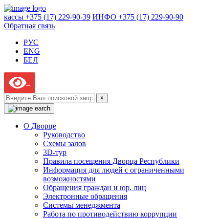
кассы +375 (17) 229-90-39
ИНФО +375 (17) 229-90-90
Обратная связь
РУС
ENG
БЕЛ
☓
О Дворце
Руководство
Схемы залов
3D-тур
Правила посещения Дворца Республики
Информация для людей с ограниченными
возможностями
Обращения граждан и юр. лиц
Электронные обращения
Системы менеджмента
Работа по противодействию коррупции