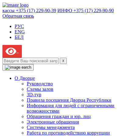
кассы +375 (17) 229-90-39
ИНФО +375 (17) 229-90-90
Обратная связь
РУС
ENG
БЕЛ
☓
О Дворце
Руководство
Схемы залов
3D-тур
Правила посещения Дворца Республики
Информация для людей с ограниченными
возможностями
Обращения граждан и юр. лиц
Электронные обращения
Системы менеджмента
Работа по противодействию коррупции