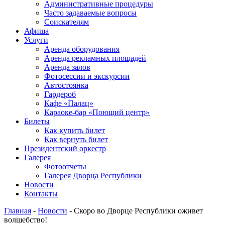
Административные процедуры
Часто задаваемые вопросы
Соискателям
Афиша
Услуги
Аренда оборудования
Аренда рекламных площадей
Аренда залов
Фотосессии и экскурсии
Автостоянка
Гардероб
Кафе «Палац»
Караоке-бар «Поющий центр»
Билеты
Как купить билет
Как вернуть билет
Президентский оркестр
Галерея
Фотоотчеты
Галерея Дворца Республики
Новости
Контакты
Главная
-
Новости
-
Скоро во Дворце Республики оживет
волшебство!