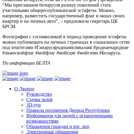
“Мы приглашаем белорусов разных поколений стать
участниками общереспубликанской эстафеты. Можно,
например, разместить государственный флаг в окнах своих
квартир и на личных авто”, – предложила секретарь ЦК
БРСМ.
Фотографии с госимволикой в период проведения эстафеты
можно публиковать на личных страницах в социальных сетях
под хештегами #Ганарусяроднымiсімваламi #роднаенароднае
#знаюсвойфлаг #мойфлаг #мойсцяг #мойгимн #Беларусь.
По информации БЕЛТА
О Дворце
Руководство
Схемы залов
3D-тур
Правила посещения Дворца Республики
Информация для людей с ограниченными
возможностями
Обращения граждан и юр. лиц
Электронные обращения