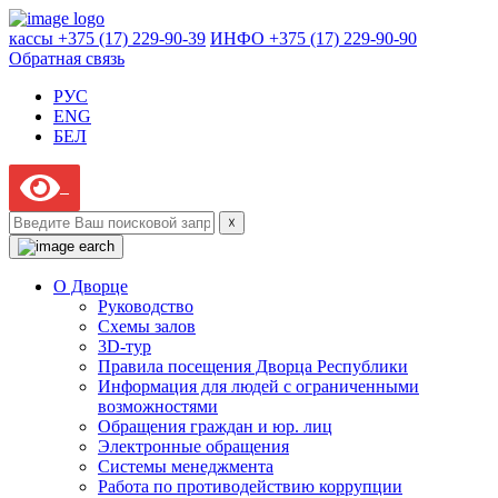
кассы +375 (17) 229-90-39
ИНФО +375 (17) 229-90-90
Обратная связь
РУС
ENG
БЕЛ
☓
О Дворце
Руководство
Схемы залов
3D-тур
Правила посещения Дворца Республики
Информация для людей с ограниченными
возможностями
Обращения граждан и юр. лиц
Электронные обращения
Системы менеджмента
Работа по противодействию коррупции