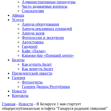
Административные процедуры
Часто задаваемые вопросы
Соискателям
Афиша
Услуги
Аренда оборудования
Аренда рекламных площадей
Аренда залов
Фотосессии и экскурсии
Автостоянка
Гардероб
Кафе «Палац»
Караоке-бар «Поющий центр»
Билеты
Как купить билет
Как вернуть билет
Президентский оркестр
Галерея
Фотоотчеты
Галерея Дворца Республики
Новости
Контакты
Главная
-
Новости
-
В Беларуси 1 мая стартует
общереспубликанская эстафета “Ганаруся роднымi сімваламi”