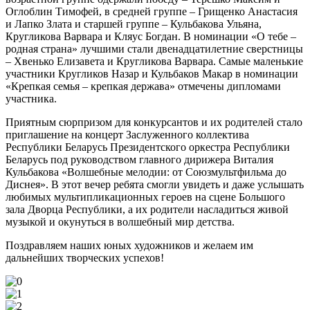
Оглоблин Тимофей, в средней группе – Грищенко Анастасия
и Лапко Злата и старшей группе – Кульбакова Ульяна,
Кругликова Варвара и Кляус Богдан. В номинации «О тебе –
родная страна» лучшими стали двенадцатилетние сверстницы
– Хвенько Елизавета и Кругликова Варвара. Самые маленькие
участники Кругликов Назар и Кульбаков Макар в номинации
«Крепкая семья – крепкая держава» отмечены дипломами
участника.
Приятным сюрпризом для конкурсантов и их родителей стало
приглашение на концерт Заслуженного коллектива
Республики Беларусь Президентского оркестра Республики
Беларусь под руководством главного дирижера Виталия
Кульбакова «Волшебные мелодии: от Союзмультфильма до
Диснея». В этот вечер ребята смогли увидеть и даже услышать
любимых мультипликационных героев на сцене Большого
зала Дворца Республики, а их родители насладиться живой
музыкой и окунуться в волшебный мир детства.
Поздравляем наших юных художников и желаем им
дальнейших творческих успехов!