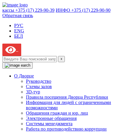
кассы +375 (17) 229-90-39
ИНФО +375 (17) 229-90-90
Обратная связь
РУС
ENG
БЕЛ
☓
О Дворце
Руководство
Схемы залов
3D-тур
Правила посещения Дворца Республики
Информация для людей с ограниченными
возможностями
Обращения граждан и юр. лиц
Электронные обращения
Системы менеджмента
Работа по противодействию коррупции