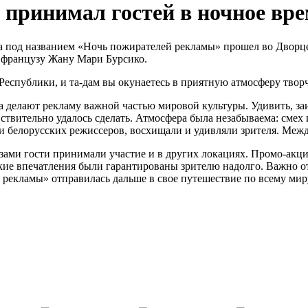
 принимал гостей в ночное вр
а под названием «Ночь пожирателей рекламы» прошел во Дворце
у французу Жану Мари Бурсико.
 Республики, и та-дам вы окунаетесь в приятную атмосферу тво
а делают рекламу важной частью мировой культуры. Удивить, заи
йствительно удалось сделать. Атмосфера была незабываема: смех
е и белорусских режиссеров, восхищали и удивляли зрителя. Меж
ами гости принимали участие и в других локациях. Промо-акции,
ркие впечатления были гарантированы зрителю надолго. Важно о
 рекламы» отправилась дальше в свое путешествие по всему мир