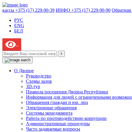
кассы +375 (17) 229-90-39
ИНФО +375 (17) 229-90-90
Обратная 
РУС
ENG
БЕЛ
☓
О Дворце
Руководство
Схемы залов
3D-тур
Правила посещения Дворца Республики
Информация для людей с ограниченными возможн
Обращения граждан и юр. лиц
Электронные обращения
Системы менеджмента
Работа по противодействию коррупции
Административные процедуры
Часто задаваемые вопросы