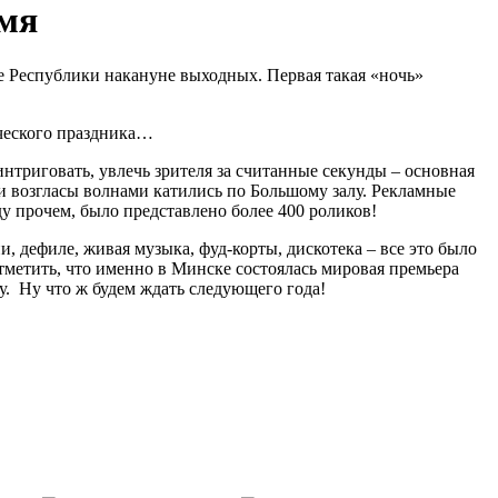
емя
 Республики накануне выходных. Первая такая «ночь»
рческого праздника…
нтриговать, увлечь зрителя за считанные секунды – основная
 и возгласы волнами катились по Большому залу. Рекламные
ду прочем, было представлено более 400 роликов!
 дефиле, живая музыка, фуд-корты, дискотека – все это было
тметить, что именно в Минске состоялась мировая премьера
у. Ну что ж будем ждать следующего года!