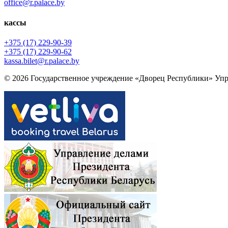
office@r.palace.by
кассы
+375 (17) 229-90-39
+375 (17) 229-90-62
kassa.bilet@r.palace.by
© 2026 Государственное учреждение «Дворец Республики» Упр