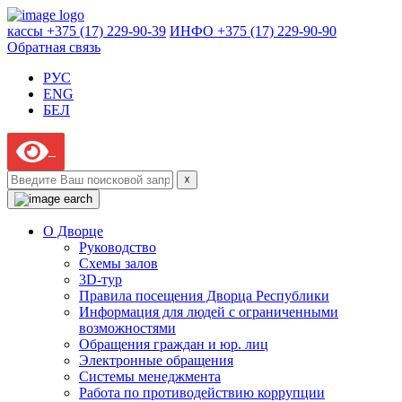
кассы +375 (17) 229-90-39
ИНФО +375 (17) 229-90-90
Обратная связь
РУС
ENG
БЕЛ
☓
О Дворце
Руководство
Схемы залов
3D-тур
Правила посещения Дворца Республики
Информация для людей с ограниченными
возможностями
Обращения граждан и юр. лиц
Электронные обращения
Системы менеджмента
Работа по противодействию коррупции