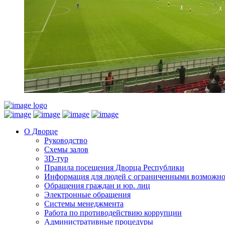
О Дворце
Руководство
Схемы залов
3D-тур
Правила посещения Дворца Республики
Информация для людей с ограниченными возможн
Обращения граждан и юр. лиц
Электронные обращения
Системы менеджмента
Работа по противодействию коррупции
Административные процедуры