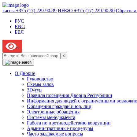
кассы +375 (17) 229-90-39
ИНФО +375 (17) 229-90-90
Обратная 
РУС
ENG
БЕЛ
☓
О Дворце
Руководство
Схемы залов
3D-тур
Правила посещения Дворца Республики
Информация для людей с ограниченными возможн
Обращения граждан и юр. лиц
Электронные обращения
Системы менеджмента
Работа по противодействию коррупции
Административные процедуры
Часто задаваемые вопросы