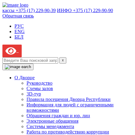
кассы +375 (17) 229-90-39
ИНФО +375 (17) 229-90-90
Обратная связь
РУС
ENG
БЕЛ
☓
О Дворце
Руководство
Схемы залов
3D-тур
Правила посещения Дворца Республики
Информация для людей с ограниченными
возможностями
Обращения граждан и юр. лиц
Электронные обращения
Системы менеджмента
Работа по противодействию коррупции