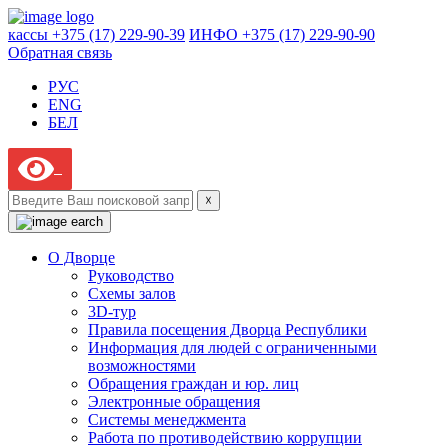
кассы +375 (17) 229-90-39
ИНФО +375 (17) 229-90-90
Обратная связь
РУС
ENG
БЕЛ
☓
О Дворце
Руководство
Схемы залов
3D-тур
Правила посещения Дворца Республики
Информация для людей с ограниченными
возможностями
Обращения граждан и юр. лиц
Электронные обращения
Системы менеджмента
Работа по противодействию коррупции