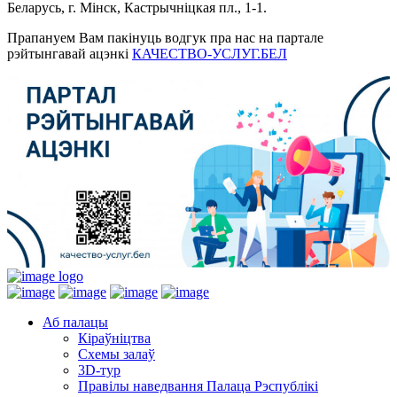
Беларусь, г. Мінск, Кастрычніцкая пл., 1-1.
Прапануем Вам пакінуць водгук пра нас на партале
рэйтынгавай ацэнкі
КАЧЕСТВО-УСЛУГ.БЕЛ
Аб палацы
Кіраўніцтва
Схемы залаў
3D-тур
Правілы наведвання Палаца Рэспублікі