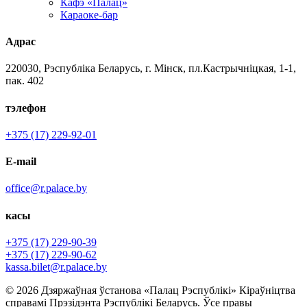
Кафэ «Палац»
Караоке-бар
Адрас
220030, Рэспубліка Беларусь, г. Мінск, пл.Кастрычніцкая, 1-1,
пак. 402
тэлефон
+375 (17) 229-92-01
E-mail
office@r.palace.by
касы
+375 (17) 229-90-39
+375 (17) 229-90-62
kassa.bilet@r.palace.by
© 2026 Дзяржаўная ўстанова «Палац Рэспублікі» Кіраўніцтва
справамі Прэзідэнта Рэспублікі Беларусь. Ўсе правы