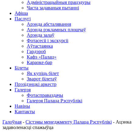
Адміністрацыйныя працэдуры
Часта задаваныя пытанні
Афіша
Паслугі
Арэнда абсталявання
Арэнда рэкламных плошчаў
Арэнда залаў
Фотасесіі і экскурсіі
Аўтастаянка
Гардэроб
Кафэ «Палац»
Караоке-бар
Білеты
Як купіць білет
Зварот білетаў
Прэзідэнцкі аркестр
Галерэя
Фотасправаздачы
Галерэя Палаца Рэспублікі
Навіны
Кантакты
Галоўная
-
Сістэмы менеджменту Палаца Рэспублікі
-
Ацэнка
задаволенасці спажыўца