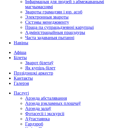
Інфармацыя для людзей з абмежаванымі
магчымасцямі
Звароты грамадзян і юр. асоб
Электронныя звароты
Сістэмы менеджменту
Праца па супрацьдзеянні карупцыі
Адміністрацыйныя працэдуры
Часта задаваныя пытанні
Навіны
Афіша
Білеты
Зварот білетаў
Як купіць білет
Прэзідэнцкі аркестр
Кантакты
Галерэя
Паслугі
Арэнда абсталявання
Арэнда рэкламных плошчаў
Арэнда залаў
Фотасесіі і экскурсіі
Аўтастаянка
Гардэроб