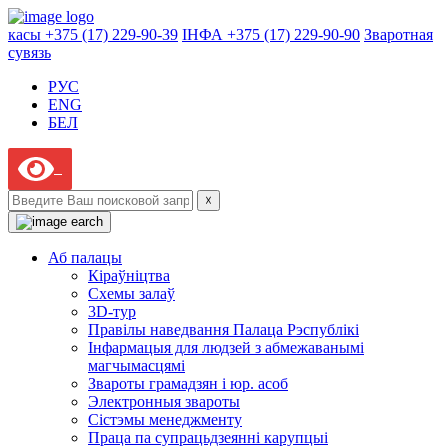
касы +375 (17) 229-90-39
ІНФА +375 (17) 229-90-90
Зваротная
сувязь
РУС
ENG
БЕЛ
☓
Аб палацы
Кіраўніцтва
Схемы залаў
3D-тур
Правілы наведвання Палаца Рэспублікі
Інфармацыя для людзей з абмежаванымі
магчымасцямі
Звароты грамадзян і юр. асоб
Электронныя звароты
Сістэмы менеджменту
Праца па супрацьдзеянні карупцыі