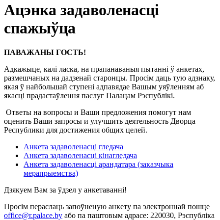
Ацэнка задаволенасці
спажыўца
ПАВАЖАНЫ ГОСТЬ!
Адкажыце, калі ласка, на прапанаваныя пытанні ў анкетах,
размешчаных на дадзенай старонцы. Просім даць тую адзнаку,
якая ў найбольшай ступені адпавядае Вашым уяўленням аб
якасці прадастаўлення паслуг Палацам Рэспублікі.
Ответы на вопросы и Ваши предложения помогут нам
оценить Ваши запросы и улучшить деятельность Дворца
Республики для достижения общих целей.
Анкета задаволенасці гледача
Анкета задаволенасці кінагледача
Анкета задаволенасці арандатара (заказчыка
мерапрыемства)
Дзякуем Вам за ўдзел у анкетаванні!
Просім пераслаць запоўненую анкету па электроннай пошце
office@r.palace.by
або па паштовым адрасе: 220030, Рэспубліка